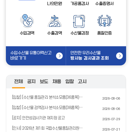
나의민원
가공품검사
수출증명서
수입검역
수출검역
수산물검정
품질인증
수입수산물 유통이력신고
안전한 우리수산물
바로가기
방사능 검사결과 조회
전체
공지
보도
채용
입찰
고시
[입찰] [수산물 품질관리 분석소모품(36품목) 구매] 입찰공고
2026-08-06
[입찰] [수산물 검역검사 분석소모품(38품목) 구매] 입찰공고
2026-08-06
[공지] 안전성검사기관 재지정 공고
2026-07-29
[인사] 2026년 제1회 국립수산물품질관리원 과학기술직(운전직) 공무원 경력경쟁채용시험 공고
2026-07-21