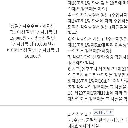
제26조제1항 단서 및 제28조에 
면제된 경우에는 제외)
4. 수입허가증명서 원본 (수입금
제24조제1항 단서에 따라 수입하
정밀검사수수료 - 세균성·
5. 파견검역증명서 원본 (파견검
곰팡이성 질병 : 검사항목 당
첨부)
15,000원 - 기생충성 질병 :
6. 이식승인서 사본 (「수산자원
검사항목 당 10,000원 -
제35조제1항제5호에 따라 이식승
바이러스성 질병 : 검사항목 당
수입하는 경우에만 해당)
50,000원
7. 검량기관이 발행한 중량 확인
경우에만 첨부)
8. 시험,연구조사 계획서 (법 제2
연구조사용으로 수입되는 경우만 
9. 제28조제1항제10호에 따라 
지정검역물인 경우에는 그 사실을 
10. 제28조제1항제11호에 따라 
재반입되는 경우에는 그 사실을 확
1. 신청서 1부
가. 수산생물질병 관리법 시행규칙
제4호까지의 시설