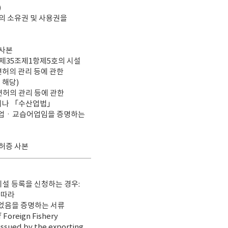
)
의 소유권 및 사용권을
증사본
제35조제1항제5호의 시설
면허의 관리 등에 관한
 해당)
면허의 관리 등에 관한
이나 「수산업법」
어업ㆍ교습어업임을 증명하는
면허증 사본
설 등록을 신청하는 경우:
 따라
었음을 증명하는 서류
f Foreign Fishery
issued by the exporting