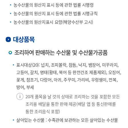
농수산물의 원산지 표시 등에 관한 법률 시행령
농수산물의 원산지 표시 등에 관한 법률 시행규칙
농수산물의 원산지표시 요령(해양수산부 고시)
대상품목
조리하여 판매하는 수산물 및 수산물가공품
표시대상(20): 넙치, 조피볼락, 참돔, 낙지, 뱀장어, 미꾸라지,
고등어, 갈치, 명태(황태, 북어 등 완전건조 제품제외), 오징어,
꽃게, 참조기, 다랑어, 아귀, 주꾸미, 가리비, 우렁쉥이, 전복,
방어, 부세
20개 품목을 날 것의 상태로 조리하는 것을 포함한 모든
조리용 배달을 통한 판매·제공(배달 앱 등 통신판매를
통한 조리음식 포함)
살아있는 수산물 : 수족관에 보관하는 모든 살아있는 수산물