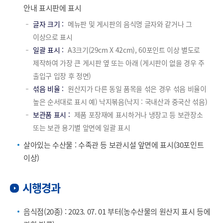
안내 표시판에 표시
글자 크기
메뉴판 및 게시판의 음식명 글자와 같거나 그
이상으로 표시
일괄 표시
A3크기(29cm X 42cm), 60포인트 이상 별도로
제작하여 가장 큰 게시판 옆 또는 아래 (게시판이 없을 경우 주
출입구 입장 후 정면)
섞음 비율
원산지가 다른 동일 품목을 섞은 경우 섞음 비율이
높은 순서대로 표시 예) 낙지볶음(낙지 : 국내산과 중국산 섞음)
보관품 표시
제품 포장재에 표시하거나 냉장고 등 보관장소
또는 보관 용기별 앞면에 일괄 표시
살아있는 수산물 : 수족관 등 보관시설 앞면에 표시(30포인트
이상)
시행경과
음식점(20종) : 2023. 07. 01 부터(농수산물의 원산지 표시 등에