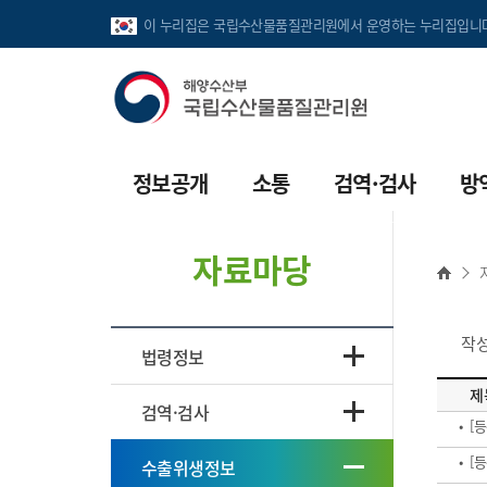
이 누리집은 국립수산물품질관리원에서 운영하는 누리집입니다
정보공개
소통
검역·검사
방
정보공개안내
공지사항
수출입검역
수
자료마당
정보공개목록
보도자료
파견검역
수
사전공표목록
인사채용
휴대품검역
수
작
법령정보
공공데이터개방
입찰공고
병원체 수입허가
수
제
검역·검사
수산용의약품 온라인
민원안내
해외수산생물생산시
• 
불법판매신고
• 
수출위생정보
국민신문고
수출수산물 검사