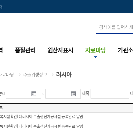
.
역
품질관리
원산지표시
자료마당
기관
산생물방역
수산물검정
원산지표시제
법령정보
기관연
러시아
자료마당
수출위생정보
산방역 통합정보시스템
수산물인증
음식점 원산지표시
검역·검사
원장인
산용의약품
안전성조사
단속절차/벌칙
수출위생정보
역대원
제목
성일
~
산용의약품 관리시스템
수산물 안전성검사 기관
부정유통신고
품질관리
조직도
목
설
소금품질검사
원산지FAQ
안전정보
오시는
[등록시설확인] 대러시아 수출생산가공시설 등록완료 알림
[등록시설확인] 대러시아 수출생산가공시설 등록완료 알림
수산물이력제
원산지 교육
방역정보
MI소개