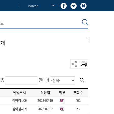
Korean
소개
혁
사말
장
내용
말머리
담당부서
작성일
첨부
조회수
길
검역검사과
2023-07-19
401
검역검사과
2023-07-07
73