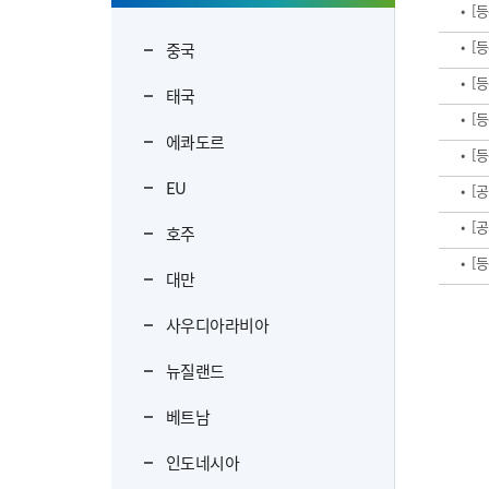
비공개대상정보 세부기준
• 
부패공익신고
생산가공시설
• 
중국
국제어업
• 
태국
시험분석실
• 
에콰도르
• 
검역시행장 교육
EU
• 
호주
• [
대만
사우디아라비아
뉴질랜드
베트남
인도네시아