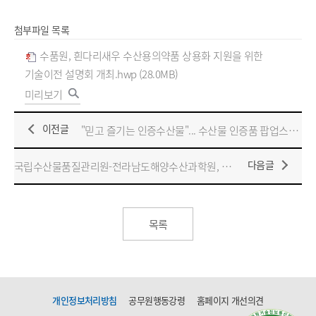
첨부파일 목록
수품원, 흰다리새우 수산용의약품 상용화 지원을 위한
기술이전 설명회 개최.hwp (28.0MB)
미리보기
이전글
"믿고 즐기는 인증수산물"... 수산물 인증품 팝업스토어 성황리 마무리
다음글
국립수산물품질관리원-전라남도해양수산과학원, 새우 전염병 예방을 위해 맞손
목록
개인정보처리방침
공무원행동강령
홈페이지 개선의견