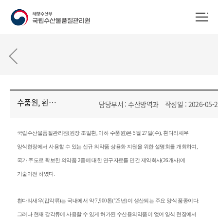
수품원, 흰다리새우 수산용의약품 상용화 지원을 위한 기술이전 설명회 개최
담당부서 : 수산방역과
작성일 : 2026-05-2
국립수산물품질관리원
(
원장 조일환
,
이하 수품원
)
은
5
월
27
일
(
수
),
흰다리새우
양식현장에서 사용할 수 있는 신규 의약품 상용화 지원을 위한 설명회를 개최하여
,
국가 주도로 확보한 의약품
2
종에 대한 연구자료를 민간 제약회사
(26
개사
)
에
기술이전 하였다
.
흰다리새우
(
갑각류
)
는 국내에서 약
7,900
톤
(’25
년
)
이 생산되는 주요 양식 품종이다
.
그러나 현재 갑각류에 사용할 수 있게 허가된 수산용의약품이 없어 양식 현장에서