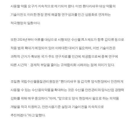
사용할 약품 요구가 지속적으로 제기되어 왔다
.
이번 흰다리새우 대상 약품의
기술이전도 이러한 현장 문제 해결형 연구성과를 민간 상용화로 연계하는
적극행정의 일환이다
.
또한
2024
년부터 어류를 대상으로 시행되던 수산물
PLS
제도가 향후 갑각류 등으로
적용 범위 확대가 예정되어 있어 이에대한 대비가 필요하며
,
이번 기술이전은
과학적 근거가 확보된 국가 주도 연구자료를 민간에 제공함으로써 중복 연구에
따른 시간적ㆍ경제적 부담을 줄이는 규제합리화 사례라는 점에 의미가 있다
.
조일환 국립수산물품질관리원장은
“
흰다리새우 등 갑각류 양식현장에서 안전하게
사용할 수 있는 수산용의약품을 확대하는 것은 수산물 안전관리와 양식산업 경쟁력
강화를 위해 매우 중요하다
.”
라며
, “
앞으로도 양식 현장에서
필요로 하는 의약품
개발을 적극 지원하고
,
안전사용기준 설정과 기술이전을 지속적으로
추진하겠다
.”
라고 말했다
.